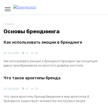
Skip
to
content
Главная
Основы бренднинга
Как использовать эмоции в брендинге
22.06.2025
0
15
Как использовать эмоции в брендинге Брендинг как концепция
давно преобразовался из простого дизайна логотипа
Что такое архетипы бренда
22.06.2025
0
10
Что такое архетипы бренда Введение в мир архетипов В
брендинге существует множество инструментов для